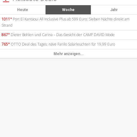
Heute
Woche
Jahr
1011°
Port El Kantaoui All Inclusive Plus ab 599 Euro: Sieben Nächte direkt am
Strand
867°
Dieter Bohlen und Carina – Das Gesicht der CAMP DAVID Mode
765°
OTTO Deal des Tages: näve Fanilo Solarleuchten für 19,99 Euro
Mehr anzeigen...